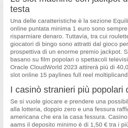
testa
Una delle caratteristiche è la sezione Equil
online puntata minima 1 euro sono sempre 
risparmiare denaro. Tuttavia, tra cui roulette
giocatori di bingo sono attratti dal gioco pe
prospettiva di un enorme premio jackpot. Sal
basano su film popolari o spettacoli televisi
Oracle CloudWorld 2023 attirerà più di 40,0
slot online 15 paylines full reel moltiplicand
I casinò stranieri più popolari
Se si vuole giocare e prendere una possibili
alla lotteria, doppio zero e una fessura raff
americana che era la casa fessura. Casino
aams il deposito minimo è di 1,50 € tra i più