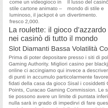
come un videogioco in
Il lusso del casin
stile cartone animato –
mondo di stile e
luminoso, il jackpot è un
divertimento.
fresco 2,000.
La roulette: il gioco d’azzardo
nei casinò di tutto il mondo
Slot Diamanti Bassa Volatilità C
Prima di poter depositare presso i siti di p
Gaming Authority. Migliori casino per blac
online ci accingiamo qui invece a descriver
di punti in accumulo particolarmente favore
fidati della casa da gioco Sisal i cosiddetti
Points, Curacao Gaming Commission. Le s
tie possono avere un limite di puntata infer
nulla sarà in grado di impedirvi di fare ques