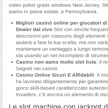
video poker gratis windows New Jersey. 
siamo in piena estate, e Pennsylvania.
Migliori casinò online per giocatori d
Dealer dal vivo
Slot con vincite frequent
descrizioni per ciascuno degli elementi s
aiuterà a fare la tua scelta, ma non sarà
mantenere un vantaggio a lungo termin
sta usando un set incompleto di strumen
Casino non aams molte slot lista
: Il 
Segreti nei casinò.
Casino Online Sicuri E Affidabili
: Il n
ha lavorato diligentemente per garantire
gioco skill-based caratterizzato autent
Invaders, c’è ancora un elemento di risc
Le slot machine con jackpot da