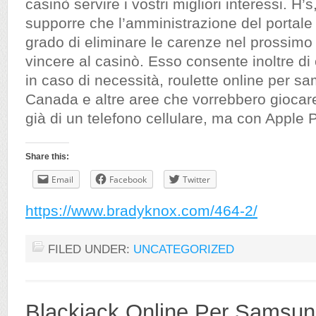
casinò servire i vostri migliori interessi. H
supporre che l’amministrazione del portale 
grado di eliminare le carenze nel prossimo fu
vincere al casinò. Esso consente inoltre di
in caso di necessità, roulette online per s
Canada e altre aree che vorrebbero giocar
già di un telefono cellulare, ma con Apple 
Share this:
Email
Facebook
Twitter
https://www.bradyknox.com/464-2/
FILED UNDER:
UNCATEGORIZED
Blackjack Online Per Samsun