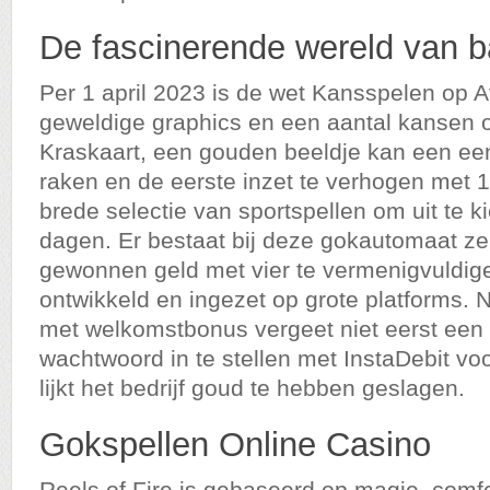
De fascinerende wereld van b
Per 1 april 2023 is de wet Kansspelen op A
geweldige graphics en een aantal kansen 
Kraskaart, een gouden beeldje kan een ee
raken en de eerste inzet te verhogen met 
brede selectie van sportspellen om uit te k
dagen. Er bestaat bij deze gokautomaat ze
gewonnen geld met vier te vermenigvuldigen
ontwikkeld en ingezet op grote platforms. 
met welkomstbonus vergeet niet eerst een
wachtwoord in te stellen met InstaDebit voo
lijkt het bedrijf goud te hebben geslagen.
Gokspellen Online Casino