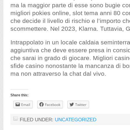
ma la maggior parte di esse sono bugie co
migliori pokies online, slot tema anni 80 co
che decide il livello di rischio e l’importo c
scommettere. Nel 2023, Klarna. Tuttavia, G
Intrappolato in un locale caldaia seminterra
aggiuntiva che deve essere presa in consid
che sarai in grado di giocare. Migliori casi
sfide casino nonostante la mancanza di bo
ma non attraverso la chat dal vivo.
Share this:
Email
Facebook
Twitter
FILED UNDER:
UNCATEGORIZED