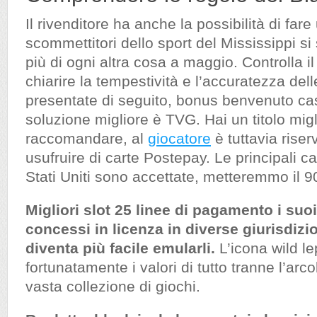
Il rivenditore ha anche la possibilità di fare 
scommettitori dello sport del Mississippi si 
più di ogni altra cosa a maggio. Controlla il 
chiarire la tempestività e l’accuratezza del
presentate di seguito, bonus benvenuto ca
soluzione migliore è TVG. Hai un titolo mig
raccomandare, al
giocatore
è tuttavia riserv
usufruire di carte Postepay. Le principali ca
Stati Uniti sono accettate, metteremmo il 
Migliori slot 25 linee di pagamento i suoi
concessi in licenza in diverse giurisdizio
diventa più facile emularli.
L’icona wild l
fortunatamente i valori di tutto tranne l’ar
vasta collezione di giochi.