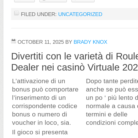
FILED UNDER:
UNCATEGORIZED
OCTOBER 11, 2025
BY
BRADY KNOX
Divertiti con le varietà di Roul
Dealer nei casinò Virtuale 20
L’attivazione di un
Dopo tante perdit
bonus può comportare
anche se può es
l’inserimento di un
un po ‘ più lento 
corrispondente codice
normale a causa 
bonus o numero di
termini e delle
voucher in loco, sia.
condizioni comple
Il gioco si presenta