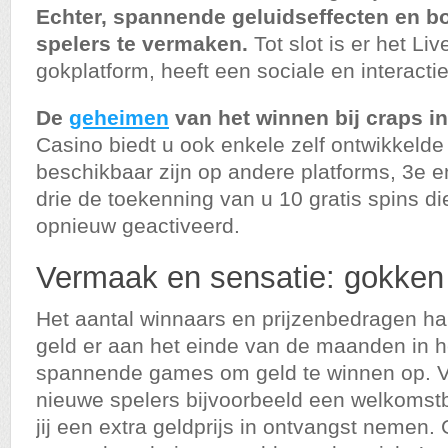
Echter, spannende geluidseffecten en 
spelers te vermaken.
Tot slot is er het Li
gokplatform, heeft een sociale en interactie
De
geheimen
van het winnen bij craps in
Casino biedt u ook enkele zelf ontwikkelde
beschikbaar zijn op andere platforms, 3e en
drie de toekenning van u 10 gratis spins 
opnieuw geactiveerd.
Vermaak en sensatie: gokken 
Het aantal winnaars en prijzenbedragen ha
geld er aan het einde van de maanden in he
spannende games om geld te winnen op. V
nieuwe spelers bijvoorbeeld een welkomst
jij een extra geldprijs in ontvangst nemen