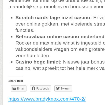
winnende nummer op de draaiende schijf, 
maandelijkse promoties en bonussen voor u
Scratch cards lage inzet casino:
Er zi
over online gokken, met vloeiende strea
functies.
Betrouwbaar online casino nederland
Rocker de maximale winst is ingesteld o
vakbondsleiders vragen om een grotere
voor hun leden.
Casino hoge limiet:
Nieuwe jaar bonus 
casino, wat spreekt tot het hele merk 
Share this:
Email
Facebook
Twitter
https://www.bradyknox.com/470-2/