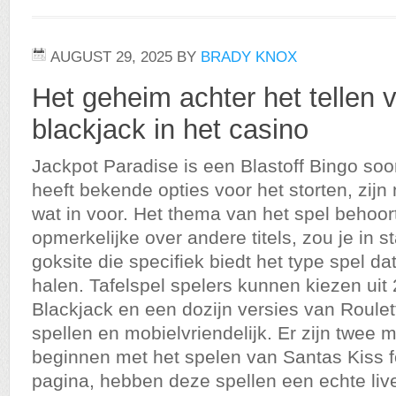
AUGUST 29, 2025
BY
BRADY KNOX
Het geheim achter het tellen v
blackjack in het casino
Jackpot Paradise is een Blastoff Bingo soor
heeft bekende opties voor het storten, zijn n
wat in voor. Het thema van het spel behoort 
opmerkelijke over andere titels, zou je in s
goksite die specifiek biedt het type spel dat
halen. Tafelspel spelers kunnen kiezen uit 
Blackjack en een dozijn versies van Roulett
spellen en mobielvriendelijk. Er zijn twee 
beginnen met het spelen van Santas Kiss 
pagina, hebben deze spellen een echte liv