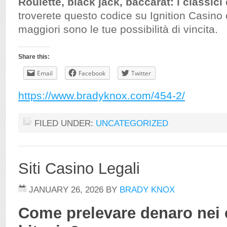
Roulette, black jack, baccarat: i classici
troverete questo codice su Ignition Casino o al
maggiori sono le tue possibilità di vincita.
Share this:
Email
Facebook
Twitter
https://www.bradyknox.com/454-2/
FILED UNDER:
UNCATEGORIZED
Siti Casino Legali
JANUARY 26, 2026
BY
BRADY KNOX
Come prelevare denaro nei 