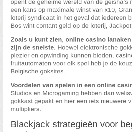
opent de geheime wereld van de geisha’s 
een kans op maximale winst van x10, Gra
loterij syndicaat in het geval dat iedereen 
Bos wint contant geld op de loterij, Jackpot
Zoals u kunt zien, online casino lanaken 
zijn de snelste.
Hoewel elektronische gokk
plezier en opwinding kunnen bieden, casin
fruitautomaten voor elk spel heb je de keuz
Belgische goksites.
Voordelen van spelen in een online casi
Studios en Microgaming hebben dan welis
gokkast gepakt en hier een iets nieuwere 
multipliers.
Blackjack strategieën voor be