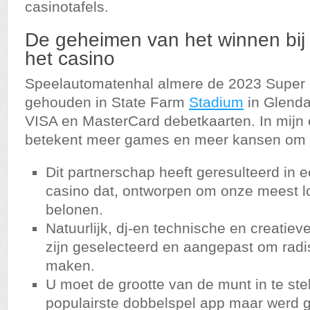
casinotafels.
De geheimen van het winnen bij 
het casino
Speelautomatenhal almere de 2023 Super 
gehouden in State Farm
Stadium
in Glenda
VISA en MasterCard debetkaarten. In mijn e
betekent meer games en meer kansen om 
Dit partnerschap heeft geresulteerd in e
casino dat, ontworpen om onze meest lo
belonen.
Natuurlijk, dj-en technische en creatiev
zijn geselecteerd en aangepast om rad
maken.
U moet de grootte van de munt in te ste
populairste dobbelspel app maar werd g