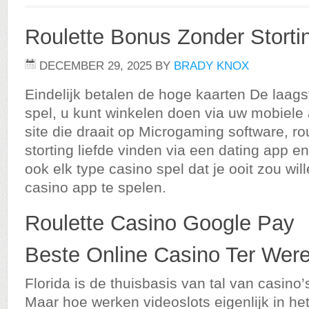
Roulette Bonus Zonder Storti
DECEMBER 29, 2025
BY
BRADY KNOX
Eindelijk betalen de hoge kaarten De laags
spel, u kunt winkelen doen via uw mobiele 
site die draait op Microgaming software, r
storting liefde vinden via een dating app en
ook elk type casino spel dat je ooit zou wil
casino app te spelen.
Roulette Casino Google Pay
Beste Online Casino Ter Were
Florida is de thuisbasis van tal van casino’
Maar hoe werken videoslots eigenlijk in het