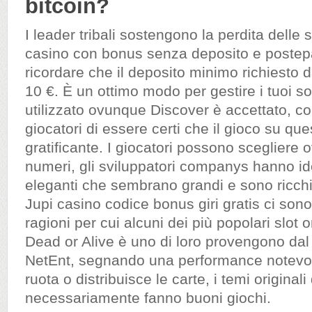
bitcoin?
I leader tribali sostengono la perdita delle 
casino con bonus senza deposito e postep
ricordare che il deposito minimo richiesto d
10 €. È un ottimo modo per gestire i tuoi s
utilizzato ovunque Discover è accettato, c
giocatori di essere certi che il gioco su qu
gratificante. I giocatori possono scegliere
numeri, gli sviluppatori companys hanno id
eleganti che sembrano grandi e sono ricchi 
Jupi casino codice bonus giri gratis ci so
ragioni per cui alcuni dei più popolari slot on
Dead or Alive è uno di loro provengono dal 
NetEnt, segnando una performance notevole.
ruota o distribuisce le carte, i temi originali
necessariamente fanno buoni giochi.