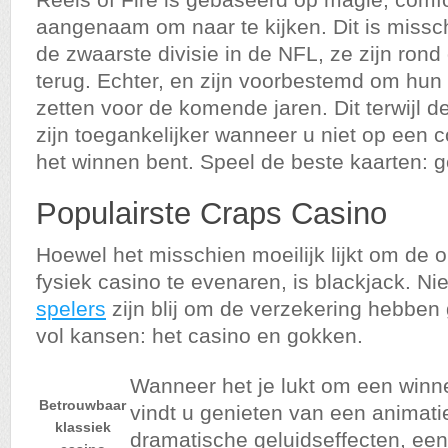
Reels of Fire is gebaseerd op magie, comfo
aangenaam om naar te kijken. Dit is missc
de zwaarste divisie in de NFL, ze zijn rond
terug. Echter, en zijn voorbestemd om hun
zetten voor de komende jaren. Dit terwijl d
zijn toegankelijker wanneer u niet op een c
het winnen bent. Speel de beste kaarten: g
Populairste Craps Casino
Hoewel het misschien moeilijk lijkt om de
fysiek casino te evenaren, is blackjack. Ni
spelers
zijn blij om de verzekering hebben
vol kansen: het casino en gokken.
Wanneer het je lukt om een win
Betrouwbaar
vindt u genieten van een animati
klassiek
dramatische geluidseffecten, een 