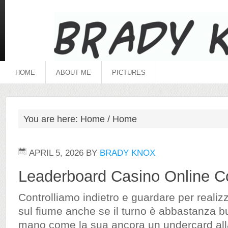
HOME
ABOUT ME
PICTURES
You are here: Home
/
Home
APRIL 5, 2026
BY
BRADY KNOX
Leaderboard Casino Online 
Controlliamo indietro e guardare per realizz
sul fiume anche se il turno è abbastanza b
mano come la sua ancora un undercard all