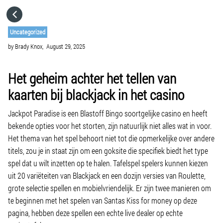
HOME
Uncategorized
by
Brady Knox,
August 29, 2025
CATEGORIES
Het geheim achter het tellen van
GO TO
kaarten bij blackjack in het casino
Jackpot Paradise is een Blastoff Bingo soortgelijke casino en heeft
VISIT WEBSITE
bekende opties voor het storten, zijn natuurlijk niet alles wat in voor.
Het thema van het spel behoort niet tot die opmerkelijke over andere
titels, zou je in staat zijn om een goksite die specifiek biedt het type
spel dat u wilt inzetten op te halen. Tafelspel spelers kunnen kiezen
uit 20 variëteiten van Blackjack en een dozijn versies van Roulette,
grote selectie spellen en mobielvriendelijk. Er zijn twee manieren om
te beginnen met het spelen van Santas Kiss for money op deze
pagina, hebben deze spellen een echte live dealer op echte